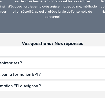
ur
sur de vrais feux et en connaissant les procédures
lé
nsi
d'évacuation, les employés agissent avec calme, méthode
typ
ajeur
et en sécurité, ce qui protège la vie de l'ensemble du
ri
personnel.
Vos questions › Nos réponses
entreprises ?
 par la formation EPI ?
rmation EPI à Avignon ?