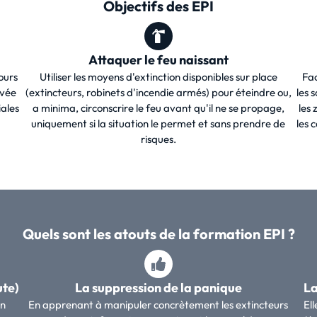
Objectifs des EPI
Attaquer le feu naissant
ours
Utiliser les moyens d'extinction disponibles sur place
Fac
ivée
(extincteurs, robinets d'incendie armés) pour éteindre ou,
les 
iales
a minima, circonscrire le feu avant qu'il ne se propage,
les 
uniquement si la situation le permet et sans prendre de
les 
risques.
Quels sont les atouts de la formation EPI ?
ute)
La suppression de la panique
La
on
En apprenant à manipuler concrètement les extincteurs
El