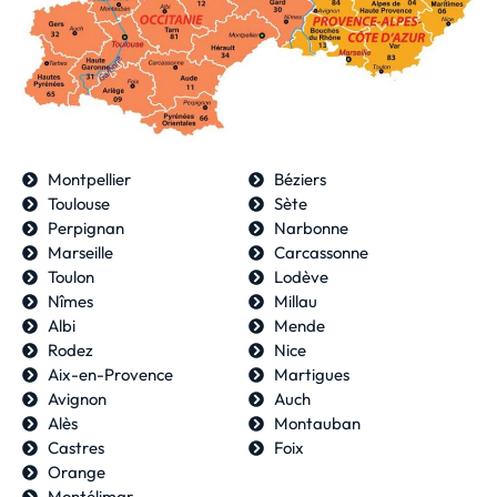
Montpellier
Béziers
Toulouse
Sète
Perpignan
Narbonne
Marseille
Carcassonne
Toulon
Lodève
Nîmes
Millau
Albi
Mende
Rodez
Nice
Aix-en-Provence
Martigues
Avignon
Auch
Alès
Montauban
Castres
Foix
Orange
Montélimar