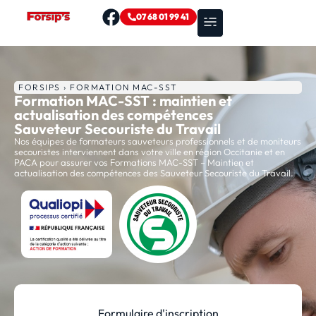
07 68 01 99 41
Nos formations
Zones d’intervention
FORSIPS › FORMATION MAC-SST
Formation MAC-SST : maintien et
actualisation des compétences
Sauveteur Secouriste du Travail
Nos équipes de formateurs sauveteurs professionnels et de moniteurs
secouristes interviennent dans votre ville en région Occitanie et en
PACA pour assurer vos Formations MAC-SST – Maintien et
actualisation des compétences des Sauveteur Secouriste du Travail.
Formulaire d'inscription