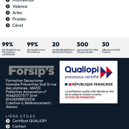
Valence
Arles
Prades
Céret
99%
99%
20
500
30
de réussite à nos
de réussite à nos
années d'expérience
personnes formées
villes du sud de la
formations
formations
dans la formation
chaque année
France
certifiantes
Formation Secourisme
Incendie Prévention Sud 16 rue
des platanes, 66450
Pollestres Association n°
W662007577 Siret
81426598900016
Création & Référencement :
Alexeo
LIENS UTILES
Certificat QUALIOPI
Contact