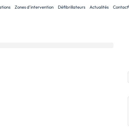
tions
Zones d’intervention
Défibrillateurs
Actualités
Contact
sme,
e à Nice
du secours en milieu
Alpes-Maritimes (06) pour des
destinées aux institutions,