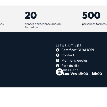
20
500
ons
années d'expérience dans la
personnes formées
formation
LIENS UTILES
Certificat QUALIOPI
Contact
Mentions légales
Plan du site
HORAIRES
Lun-Ven : 8h00 – 18h00