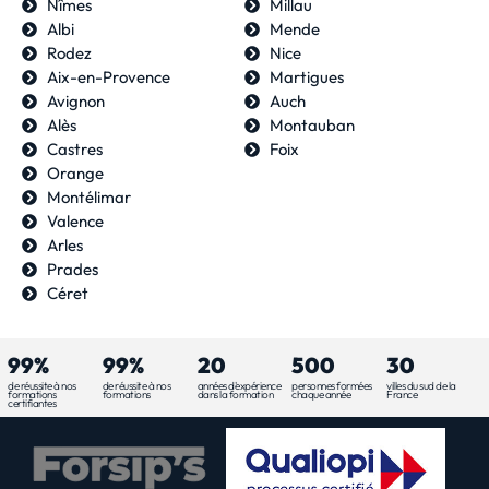
Nîmes
Millau
Albi
Mende
Rodez
Nice
Aix-en-Provence
Martigues
Avignon
Auch
Alès
Montauban
Castres
Foix
Orange
Montélimar
Valence
Arles
Prades
Céret
99%
99%
20
500
30
de réussite à nos
de réussite à nos
années d'expérience
personnes formées
villes du sud de la
formations
formations
dans la formation
chaque année
France
certifiantes