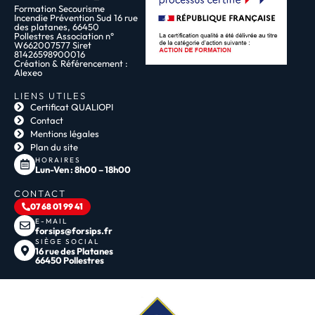
Formation Secourisme
Incendie Prévention Sud 16 rue
des platanes, 66450
Pollestres Association n°
W662007577 Siret
81426598900016
Création & Référencement :
Alexeo
LIENS UTILES
Certificat QUALIOPI
Contact
Mentions légales
Plan du site
HORAIRES
Lun-Ven : 8h00 – 18h00
CONTACT
07 68 01 99 41
E-MAIL
forsips@forsips.fr
SIÈGE SOCIAL
16 rue des Platanes
66450 Pollestres