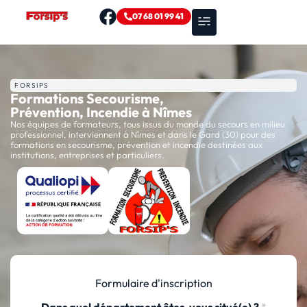
07 68 01 99 41
Nos formations
Zones d’intervention
FORSIPS
Formations Secourisme,
Prévention, Incendie à Nîmes
Nos équipes de formateurs, tous issus du monde du secours en milieu
professionnel, interviennent à Nîmes et dans le Gard (30) pour des
formations en secourisme, prévention et incendie destinées aux
institutions, entreprises et particuliers.
Formulaire d'inscription
Dans quel département êtes-vous situé(e) ?
*