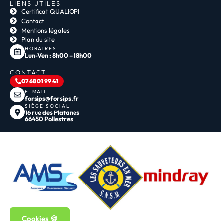
LIENS UTILES
Certificat QUALIOPI
Contact
Mentions légales
Plan du site
HORAIRES
Lun-Ven : 8h00 – 18h00
CONTACT
07 68 01 99 41
E-MAIL
forsips@forsips.fr
SIÈGE SOCIAL
16 rue des Platanes
66450 Pollestres
Cookies 🍪