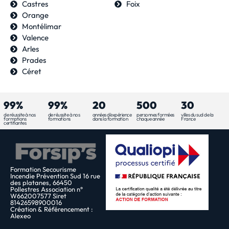
Castres
Foix
Orange
Montélimar
Valence
Arles
Prades
Céret
99%
99%
20
500
30
de réussite à nos
de réussite à nos
années d'expérience
personnes formées
villes du sud de la
formations
formations
dans la formation
chaque année
France
certifiantes
Formation Secourisme
Incendie Prévention Sud 16 rue
des platanes, 66450
Pollestres Association n°
W662007577 Siret
81426598900016
Création & Référencement :
Alexeo