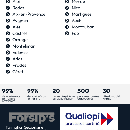
Albi
Mende
Rodez
Nice
Aix-en-Provence
Martigues
Avignon
Auch
Alès
Montauban
Castres
Foix
Orange
Montélimar
Valence
Arles
Prades
Céret
99%
99%
20
500
30
de réussite à nos
de réussite à nos
années d'expérience
personnes formées
villes du sud de la
formations
formations
dans la formation
chaque année
France
certifiantes
Formation Secourisme