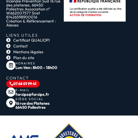
Incendie Prévention Sud 16 rue
des platanes, 66450
Pollestres Association n°
W662007577 Siret
81426598900016
Création & Référencement :
Alexeo
LIENS UTILES
Certificat QUALIOPI
Contact
Mentions légales
Plan du site
HORAIRES
Lun-Ven : 8h00 – 18h00
CONTACT
07 68 01 99 41
E-MAIL
forsips@forsips.fr
SIÈGE SOCIAL
16 rue des Platanes
66450 Pollestres