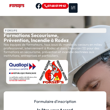
07 68 01 99 41
Nos formations
Zones d’intervention
FORSIPS
Formations Secourisme,
Prévention, Incendie à Rodez
Nos équipes de formateurs, tous issus du monde du secours en milieu
professionnel, interviennent à Rodez et dans l’Aveyron (12) pour des
formations en secourisme, prévention et incendie destinées aux
institutions, entreprises et particuliers.
Formulaire d'inscription
la êtes-vous Accord