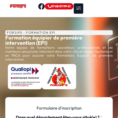
07 68 01 99 41
Nos formations
Zones d’intervention
FORSIPS › FORMATION EPI
Formation équipier de première
intervention (EPI)
Notre équipe de formateurs sauveteurs professionnels et de
moniteurs secouristes intervient dans votre ville en région Occitanie et
en PACA pour assurer votre Formations Équipier de première
intervention.
Formulaire d'inscription
Dans quel département êtes-vous situé(e) ?
*