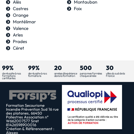
Alès
Montauban
Castres
Foix
Orange
Montélimar
Valence
Arles
Prades
Céret
99%
99%
20
500
30
de réussite à nos
de réussite à nos
années d'expérience
personnes formées
villes du sud de la
formations
formations
dans la formation
chaque année
France
certifiantes
Formation Secourisme
Incendie Prévention Sud 16 rue
des platanes, 66450
Pollestres Association n°
W662007577 Siret
81426598900016
Création & Référencement :
Alexeo