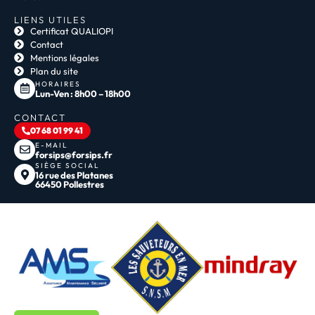
LIENS UTILES
Certificat QUALIOPI
Contact
Mentions légales
Plan du site
HORAIRES
Lun-Ven : 8h00 – 18h00
CONTACT
07 68 01 99 41
E-MAIL
forsips@forsips.fr
SIÈGE SOCIAL
16 rue des Platanes
66450 Pollestres