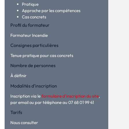
Pratique
Approche par les compétences
Cas concrets
Profil du formateur
Formateur Incendie
Consignes particulières
Tenue pratique pour cas concrets
Nombre de personnes
À définir
Modalités d’inscription
Inscription via le
formulaire d’inscription du site
,
par email ou par téléphone au 07 68 01 99 41
Tarifs
Nous consulter