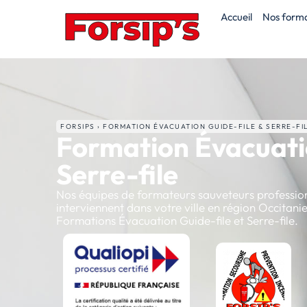
Accueil
Nos forma
FORSIPS › FORMATION ÉVACUATION GUIDE-FILE & SERRE-FI
Formation Évacuati
Serre-file
Nos équipes de formateurs sauveteurs profession
interviennent dans votre ville en région Occitan
Formations Évacuation Guide-file et Serre-file.