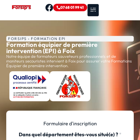
07 68 01 99 41
Nos formations
Zones d’intervention
FORSIPS › FORMATION EPI
Formation équipier de première
intervention (EPI) à Foix
Notre équipe de formateurs sauveteurs professionnels et de
moniteurs secouristes intervient à Foix pour assurer votre Formations
Équipier de première intervention.
Formulaire d'inscription
Dans quel département êtes-vous situé(e) ?
*