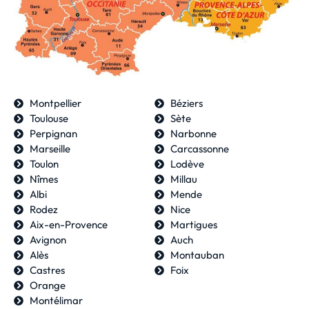
Montpellier
Béziers
Toulouse
Sète
Perpignan
Narbonne
Marseille
Carcassonne
Toulon
Lodève
Nîmes
Millau
Albi
Mende
Rodez
Nice
Aix-en-Provence
Martigues
Avignon
Auch
Alès
Montauban
Castres
Foix
Orange
Montélimar