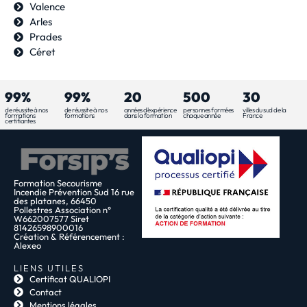
Valence
Arles
Prades
Céret
99%
99%
20
500
30
de réussite à nos
de réussite à nos
années d'expérience
personnes formées
villes du sud de la
formations
formations
dans la formation
chaque année
France
certifiantes
Formation Secourisme
Incendie Prévention Sud 16 rue
des platanes, 66450
Pollestres Association n°
W662007577 Siret
81426598900016
Création & Référencement :
Alexeo
LIENS UTILES
Certificat QUALIOPI
Contact
Mentions légales