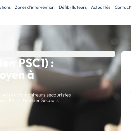
tions
Zones d’intervention
Défibrillateurs
Actualités
Contact
en PSC1) :
toyen à
nels et de moniteurs secouristes
ions PSC – Premier Secours