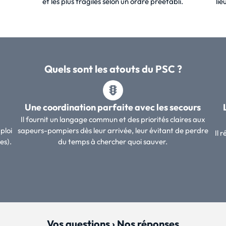
et les plus fragiles selon un ordre préétabli.
lie
Quels sont les atouts du PSC ?
Une coordination parfaite avec les secours
Il fournit un langage commun et des priorités claires aux
ploi
sapeurs-pompiers dès leur arrivée, leur évitant de perdre
Il 
es).
du temps à chercher quoi sauver.
Vos questions › Nos réponses