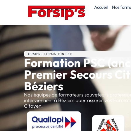
Accueil
Nos forma
FORSIPS › FORMATION PSC
Formation PSC (anci
Premier Secours Ci
Béziers
Nos équipes de formateurs sauveteurs profession
interviennent à Béziers pour assurer vos Format
Citoyen.