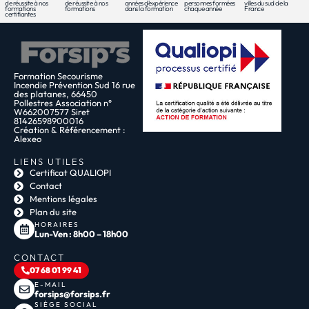
de réussite à nos
de réussite à nos
années d'expérience
personnes formées
villes du sud de la
formations
formations
dans la formation
chaque année
France
certifiantes
Formation Secourisme
Incendie Prévention Sud 16 rue
des platanes, 66450
Pollestres Association n°
W662007577 Siret
81426598900016
Création & Référencement :
Alexeo
LIENS UTILES
Certificat QUALIOPI
Contact
Mentions légales
Plan du site
HORAIRES
Lun-Ven : 8h00 – 18h00
CONTACT
07 68 01 99 41
E-MAIL
forsips@forsips.fr
SIÈGE SOCIAL