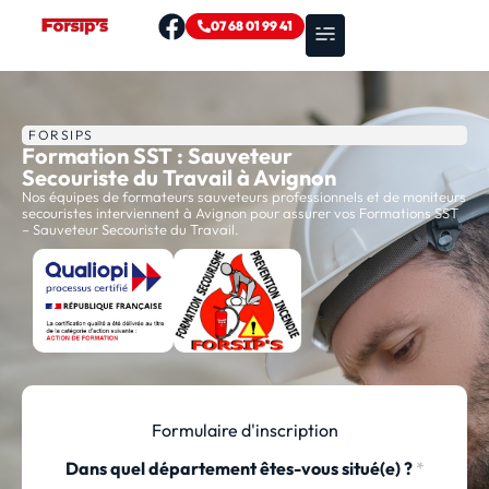
07 68 01 99 41
Nos formations
Zones d’intervention
FORSIPS
Formation SST : Sauveteur
Secouriste du Travail à Avignon
Nos équipes de formateurs sauveteurs professionnels et de moniteurs
secouristes interviennent à Avignon pour assurer vos Formations SST
– Sauveteur Secouriste du Travail.
Formulaire d'inscription
Dans quel département êtes-vous situé(e) ?
*