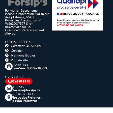
Formation Secourisme
Incendie Prévention Sud 16 rue
des platanes, 66450
Pollestres Association n°
W662007577 Siret
81426598900016
Création & Référencement :
Alexeo
LIENS UTILES
Certificat QUALIOPI
Contact
Mentions légales
Plan du site
HORAIRES
Lun-Ven : 8h00 – 18h00
CONTACT
07 68 01 99 41
E-MAIL
forsips@forsips.fr
SIÈGE SOCIAL
16 rue des Platanes
66450 Pollestres