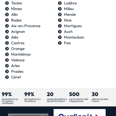
Toulon
Lodève
Nîmes
Millau
Albi
Mende
Rodez
Nice
Aix-en-Provence
Martigues
Avignon
Auch
Alès
Montauban
Castres
Foix
Orange
Montélimar
Valence
Arles
Prades
Céret
99%
99%
20
500
30
de réussite à nos
de réussite à nos
années d'expérience
personnes formées
villes du sud de la
formations
formations
dans la formation
chaque année
France
certifiantes