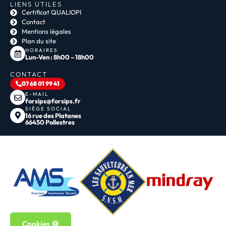
LIENS UTILES
Certificat QUALIOPI
Contact
Mentions légales
Plan du site
HORAIRES
Lun-Ven : 8h00 – 18h00
CONTACT
07 68 01 99 41
E-MAIL
forsips@forsips.fr
SIÈGE SOCIAL
16 rue des Platanes
66450 Pollestres
Cookies 🍪