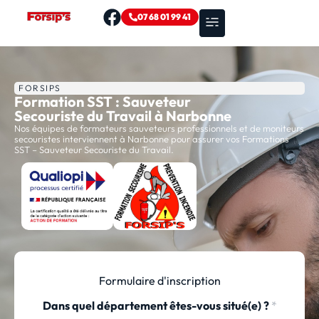
07 68 01 99 41
Nos formations
Zones d’intervention
FORSIPS
Formation SST : Sauveteur
Secouriste du Travail à Narbonne
Nos équipes de formateurs sauveteurs professionnels et de moniteurs
secouristes interviennent à Narbonne pour assurer vos Formations
SST – Sauveteur Secouriste du Travail.
Formulaire d'inscription
Dans quel département êtes-vous situé(e) ?
*