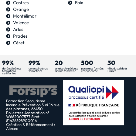
Castres
Foix
Orange
Montélimar
Valence
Arles
Prades
Céret
99%
99%
20
500
30
de réussite à nos
de réussite à nos
années d'expérience
personnes formées
villes du sud de la
formations
formations
dans la formation
chaque année
France
certifiantes
Formation Secourisme
Incendie Prévention Sud 16 rue
des platanes, 66450
Pollestres Association n°
W662007577 Siret
81426598900016
Création & Référencement :
Alexeo