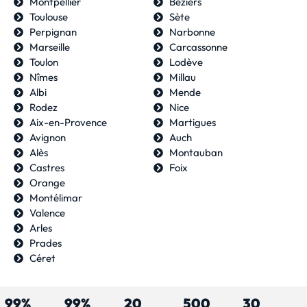
Montpellier
Béziers
Toulouse
Sète
Perpignan
Narbonne
Marseille
Carcassonne
Toulon
Lodève
Nîmes
Millau
Albi
Mende
Rodez
Nice
Aix-en-Provence
Martigues
Avignon
Auch
Alès
Montauban
Castres
Foix
Orange
Montélimar
Valence
Arles
Prades
Céret
99%
99%
20
500
30