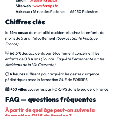
Email :
forsips@forsips.fr
Site web :
www.forsips.fr
Adresse :
16 rue des Platanes — 66450 Pollestres
Chiffres clés
📊
1ère cause
de mortalité accidentelle chez les enfants de
moins de 5 ans : l’étouffement
(Source : Santé Publique
France)
💡
66,3 %
des accidents par étouffement concernent les
enfants de 0 à 4 ans
(Source : Enquête Permanente sur les
Accidents de la Vie Courante)
⏱️
4 heures
suffisent pour acquérir les gestes d’urgence
pédiatriques avec la formation GUE de FORSIPS
🏙️
+30 villes
couvertes par FORSIPS dans le sud de la France
FAQ — questions fréquentes
À partir de quel âge peut-on suivre la
formation GUE de forsips ?