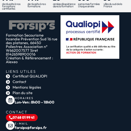
de réussite à nos
de réussite à nos
années d'expérience
personnes formées
villes du sud de la
formations
formations
dans la formation
chaque année
France
certifiantes
Formation Secourisme
Incendie Prévention Sud 16 rue
des platanes, 66450
Pollestres Association n°
W662007577 Siret
81426598900016
Création & Référencement :
Alexeo
LIENS UTILES
Certificat QUALIOPI
Contact
Mentions légales
Plan du site
HORAIRES
Lun-Ven : 8h00 – 18h00
CONTACT
07 68 01 99 41
E-MAIL
forsips@forsips.fr