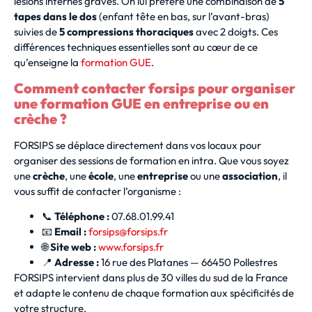
lésions internes graves. On lui préfère une combinaison de
5
tapes dans le dos
(enfant tête en bas, sur l’avant-bras)
suivies de
5 compressions thoraciques
avec 2 doigts. Ces
différences techniques essentielles sont au cœur de ce
qu’enseigne la
formation GUE
.
Comment contacter forsips pour organiser
une formation GUE en entreprise ou en
crèche ?
FORSIPS se déplace directement dans vos locaux pour
organiser des sessions de formation en intra. Que vous soyez
une
crèche
, une
école
, une
entreprise
ou une
association
, il
vous suffit de contacter l’organisme :
📞
Téléphone :
07.68.01.99.41
📧
Email :
forsips@forsips.fr
🌐
Site web :
www.forsips.fr
📍
Adresse :
16 rue des Platanes — 66450 Pollestres
FORSIPS intervient dans plus de 30 villes du sud de la France
et adapte le contenu de chaque formation aux spécificités de
votre structure.