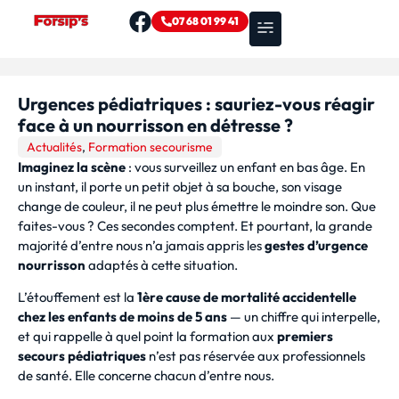
07 68 01 99 41
Nos formations
Zones d’intervention
Urgences pédiatriques : sauriez-vous réagir
face à un nourrisson en détresse ?
Actualités
,
Formation secourisme
Imaginez la scène
: vous surveillez un enfant en bas âge. En
un instant, il porte un petit objet à sa bouche, son visage
change de couleur, il ne peut plus émettre le moindre son. Que
faites-vous ? Ces secondes comptent. Et pourtant, la grande
majorité d’entre nous n’a jamais appris les
gestes d’urgence
nourrisson
adaptés à cette situation.
L’étouffement est la
1ère cause de mortalité accidentelle
chez les enfants de moins de 5 ans
— un chiffre qui interpelle,
et qui rappelle à quel point la formation aux
premiers
secours pédiatriques
n’est pas réservée aux professionnels
de santé. Elle concerne chacun d’entre nous.