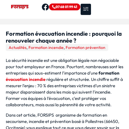
07 68 01 99 41
Nos formations
Zones d’intervention
Formation évacuation incendie : pourquoi la
renouveler chaque année ?
Actualités
,
Formation incendie
,
Formation prévention
La sécurité incendie est une obligation légale non négociable
pour tout employeur en France. Pourtant, nombreuses sont les
entreprises qui sous-estiment l’importance d’une
formation
évacuation incendie
régulière et structurée. Un chiffre suffit à
mesurer l’enjeu : 70 % des entreprises victimes d’un sinistre
majeur disparaissent dans les mois qui suivent l’incendie.
Former vos équipes à l’évacuation, c’est protéger vos
collaborateurs, mais aussi la pérennité de votre activité.
Dans cet article, FORSIPS organisme de formation en
secourisme, incendie et prévention basé à Pollestres (66450,
Occitanie) vous explique tout ce que vous devez savoir sur la