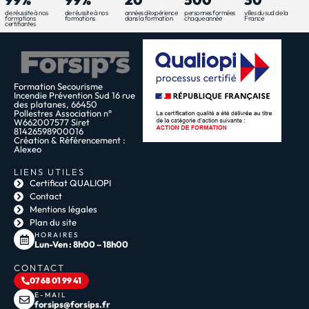
de réussite à nos
de réussite à nos
années d'expérience
personnes formées
villes du sud de la
formations
formations
dans la formation
chaque année
France
certifiantes
Formation Secourisme
Incendie Prévention Sud 16 rue
des platanes, 66450
Pollestres Association n°
W662007577 Siret
81426598900016
Création & Référencement :
Alexeo
LIENS UTILES
Certificat QUALIOPI
Contact
Mentions légales
Plan du site
HORAIRES
Lun-Ven : 8h00 – 18h00
CONTACT
07 68 01 99 41
E-MAIL
forsips@forsips.fr