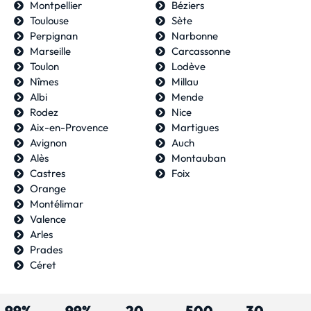
Montpellier
Béziers
Toulouse
Sète
Perpignan
Narbonne
Marseille
Carcassonne
Toulon
Lodève
Nîmes
Millau
Albi
Mende
Rodez
Nice
Aix-en-Provence
Martigues
Avignon
Auch
Alès
Montauban
Castres
Foix
Orange
Montélimar
Valence
Arles
Prades
Céret
99%
99%
20
500
30