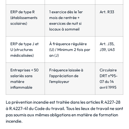
ERP de type R
1 exercice dès le 1er
Art. R33
(établissements
mois de rentrée +
scolaires)
exercices de nuit si
locaux à sommeil
ERP de type J et
À fréquence régulière
Art. J35,
U (structures
(U) / Minimum 2 fois par
J39, U43
médicalisées)
an (J)
Entreprises < 50
Fréquence laissée à
Circulaire
salariés sans
l’appréciation de
DRT n°95-
matière
l’employeur
07 du 14
inflammable
avril 1995
La prévention incendie est traitée dans les articles R.4227-28
à R.4227-41 du Code du travail. Tous les lieux de travail ne sont
pas soumis aux mêmes obligations en matière de formation
incendie.